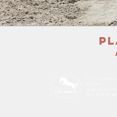
Pl
Centre équestre 
Kerlarno
MARZAN
56130
06 22 11 51 33 - 02
© 2020 - Centre équestre de Kerlarno