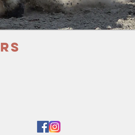
urs
7
 réseaux sociaux :