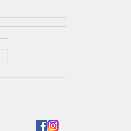
iptions rentrée 2026/2027
rtes dès maintenant pour
avaliers adhérents du club
partir du 8 juin pour les
eaux cavaliers
 réseaux sociaux :