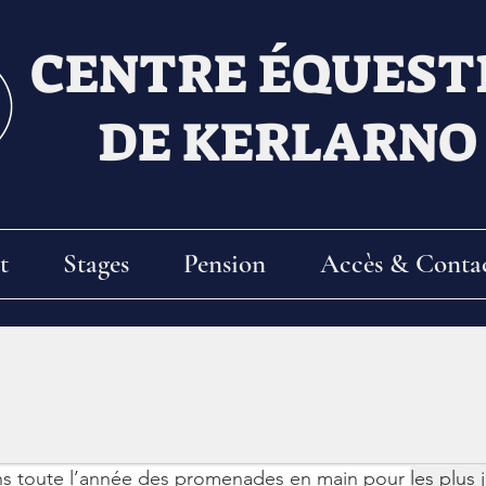
CENTRE ÉQUEST
DE KERLARNO
t
Stages
Pension
Accès & Conta
s toute l’année des promenades en main pour 
les plus 